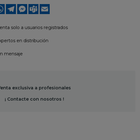
ook
nkedIn
WhatsApp
Telegram
Messenger
Teams
Email
enta solo a usuarios registrados
pertos en distribución
un mensaje
enta exclusiva a profesionales
¡ Contacte con nosotros !