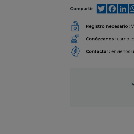
Twitter
Faceb
Li
Compartir
Registro necesario
V
Conózcanos
como ex
Contactar
envíenos 
V