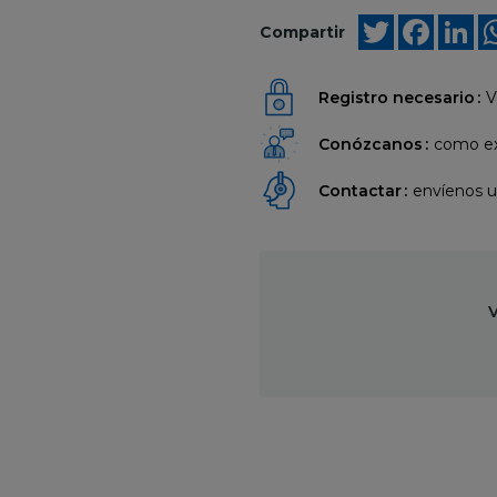
Twitter
Faceb
Li
Compartir
Registro necesario
V
Conózcanos
como ex
Contactar
envíenos 
V