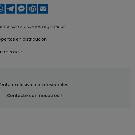
ook
nkedIn
WhatsApp
Telegram
Messenger
Teams
Email
enta solo a usuarios registrados
pertos en distribución
un mensaje
enta exclusiva a profesionales
¡ Contacte con nosotros !