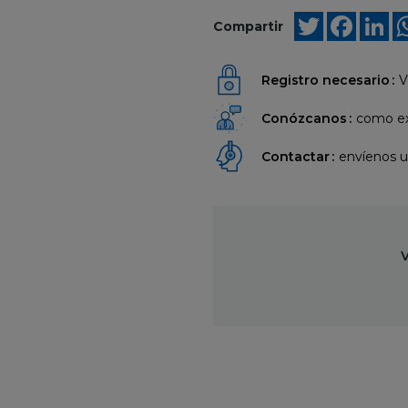
Twitter
Faceb
Li
Compartir
Registro necesario
V
Conózcanos
como ex
Contactar
envíenos 
V