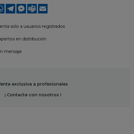
ook
nkedIn
WhatsApp
Telegram
Messenger
Teams
Email
enta solo a usuarios registrados
pertos en distribución
un mensaje
enta exclusiva a profesionales
¡ Contacte con nosotros !